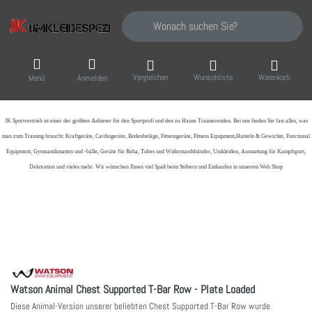
Geben Sie einen Suchbegriff ein. Während Sie
Vergleichen
Wunschliste
Warenkorb
Menü
Anmelden
JK Sportvertrieb
ist einer der größten Anbieter für den Sportprofi und den zu Hause Trainierenden. Bei uns finden Sie fast alles, was
man zum Training braucht: Kraftgeräte, Cardiogeräte, Bodenbeläge, Fitnessgeräte, Fitness Equipment,Hanteln & Gewichte, Functional
Equipment, Gymnastikmatten und -bälle, Geräte für Reha, Tubes und Widerstandsbänder, Umkleiden, Ausstattung für Kampfsport,
Dekoration und vieles mehr. Wir wünschen Ihnen viel Spaß beim Stöbern und Einkaufen in unserem Web Shop
Watson Animal Chest Supported T-Bar Row - Plate Loaded
Diese Animal-Version unserer beliebten Chest Supported T-Bar Row wurde