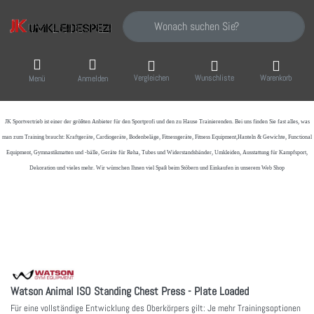
Geben Sie einen Suchbegriff ein. Während Sie
Vergleichen
Wunschliste
Warenkorb
Menü
Anmelden
JK Sportvertrieb
ist einer der größten Anbieter für den Sportprofi und den zu Hause Trainierenden. Bei uns finden Sie fast alles, was
man zum Training braucht: Kraftgeräte, Cardiogeräte, Bodenbeläge, Fitnessgeräte, Fitness Equipment,Hanteln & Gewichte, Functional
Equipment, Gymnastikmatten und -bälle, Geräte für Reha, Tubes und Widerstandsbänder, Umkleiden, Ausstattung für Kampfsport,
Dekoration und vieles mehr. Wir wünschen Ihnen viel Spaß beim Stöbern und Einkaufen in unserem Web Shop
Watson Animal ISO Standing Chest Press - Plate Loaded
Für eine vollständige Entwicklung des Oberkörpers gilt: Je mehr Trainingsoptionen