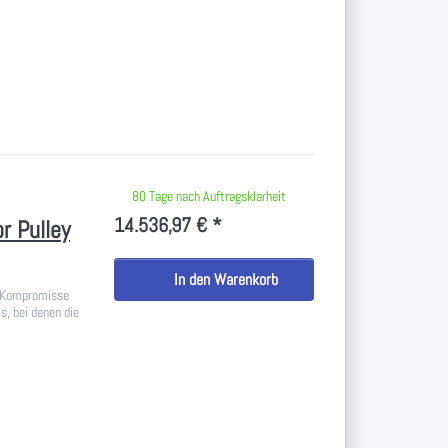
 keine Bewertungen vor.
80 Tage nach Auftragsklarheit
14.536,97 € *
r Pulley
In den Warenkorb
n Kompromisse
, bei denen die