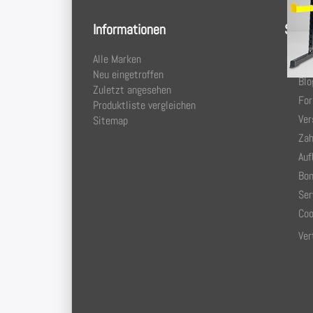
Informationen
Servi
Alle Marken
Kon
Neu eingetroffen
Blo
Zuletzt angesehen
Fo
Produktliste vergleichen
Ver
Sitemap
Zah
Auf
Bon
Ser
Coo
Ver