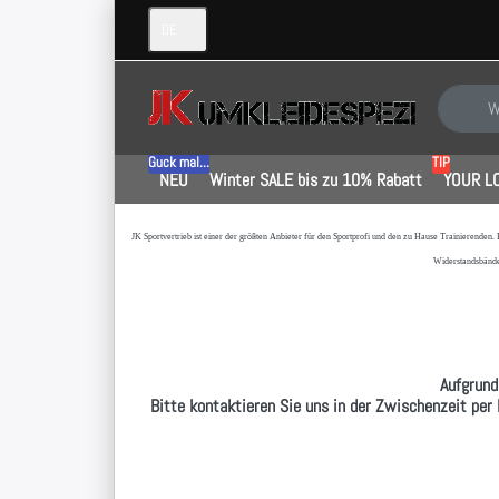
DE
Geben Sie
Guck mal...
TIP
NEU
Winter SALE bis zu 10% Rabatt
YOUR L
JK Sportvertrieb
ist einer der größten Anbieter für den Sportprofi und den zu Hause Trainierenden.
Widerstandsbände
Aufgrund
Bitte kontaktieren Sie uns in der Zwischenzeit per