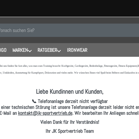
 einen Suchbegriff ein. Während Sie tippen, erscheinen automatisch erste
OGO
MARKEN
RATGEBER
IRONWEAR
 Bei uns finden Sie fast alles, was man zum Training braucht: Kraftgeräte, Cardiogeräte, Bodenbeläge, Fitnessgeräte, Fitness Equipmen
r, Umkleiden, Ausstattung für Kampfsport, Dekoration und vieles mehr. Wir wünschen Ihnen viel Spaß beim Stöbern und Einkaufen in
Liebe Kundinnen und Kunden,
📞 Telefonanlage derzeit nicht verfügbar
 einer technischen Störung ist unsere Telefonanlage derzeit leider nicht er
E-Mail
an
kontakt@jk-sportvertrieb.de
. Wir bearbeiten Ihr Anliegen schne
Vielen Dank für Ihr Verständnis!
Ihr JK Sportvertrieb Team