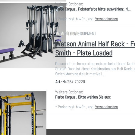
Weitere Optionen:
Farbe Korpus:, Polsterfarbe bitte auswählen:, N...
*
Preise zzgl. MwSt., zzgl.
Versandkosten
Zu diesem Produkt liegen noch
WATSON GYM EQUIPMENT
Watson Animal Half Rack - 
Smith - Plate Loaded
Du suchst ein kompaktes, extrem belastbares Kraft
Studio? Dann ist diese Kombination aus Half Rack u
Smith Machine die ultimative L…
Art.-Nr.
284.70220
Weitere Optionen:
Farbe Korpus:, Bitte wählen Sie aus:
*
Preise zzgl. MwSt., zzgl.
Versandkosten