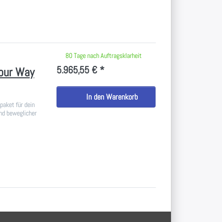
 keine Bewertungen vor.
80 Tage nach Auftragsklarheit
5.965,55 € *
Four Way
In den Warenkorb
paket für dein
nd beweglicher