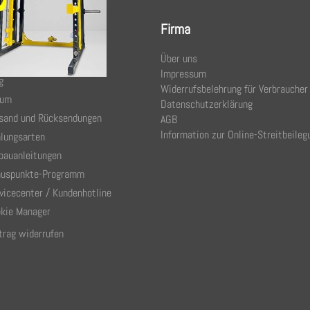
ce
Firma
Über uns
takt
Impressum
g
Widerrufsbelehrung für Verbraucher
rum
Datenschutzerklärung
sand und Rücksendungen
AGB
Information zur Online-Streitbeileg
lungsarten
bauanleitungen
uspunkte-Programm
vicecenter / Kundenhotline
kie Manager
trag widerrufen