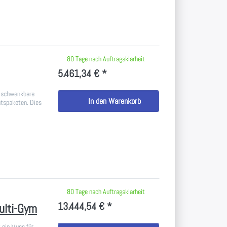
 keine Bewertungen vor.
80 Tage nach Auftragsklarheit
5.461,34 € *
, schwenkbare
In den Warenkorb
htspaketen. Dies
 keine Bewertungen vor.
80 Tage nach Auftragsklarheit
13.444,54 € *
ulti-Gym
 ein Muss für