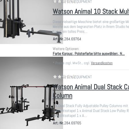
Zu diesem Produkt liegen noch
WATSON GYM EQUIPMENT
Watson Animal 10 Stack Mul
Diese vielseitige Maschine bietet eine großartige M
Meiste aus dem begranzten Platz in Ihrem Studio h
bietet ein tolles Preis…
Art.-Nr.
284.69764
Weitere Optionen:
Farbe Korpus:, Polsterfarbe bitte auswählen:, N...
*
Preise zzgl. MwSt., zzgl.
Versandkosten
Zu diesem Produkt liegen noch
WATSON GYM EQUIPMENT
Watson Animal Dual Stack C
Column
2 x Dual Stack Fully Adjustable Pulley Columns mit
Gewichtsstapel 1 x Animal Dual Stack Low Pulley 
Gewichtsstapel 1 x A…
Art.-Nr.
284.69765