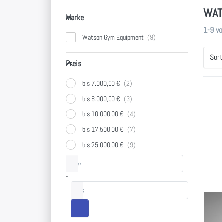
WAT
Marke
Marke
Sucher
1-9
v
Watson Gym Equipment
Sor
Preis
Preis
bis 7.000,00 €
bis 8.000,00 €
bis 10.000,00 €
bis 17.500,00 €
bis 25.000,00 €
Preisspanne
von
-
bis