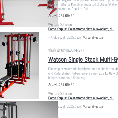
jedes ernsthafte Krafttrainingsstudio! Diese Station
beliebten Animal Dual Lat Pul…
Art.-Nr.
284.69430
Weitere Optionen:
Farbe Korpus:, Polsterfarbe bitte auswählen:, N...
*
Preise zzgl. MwSt., zzgl.
Versandkosten
Zu diesem Produkt liegen noch
WATSON GYM EQUIPMENT
Watson Single Stack Multi-
Dieses platzsparende Multigym ist ein absolutes Mo
und Ruderstation haben jeweils einen 109 kg Gewic
höhenverstellbare Kabelzug…
Art.-Nr.
284.69430
Weitere Optionen:
Farbe Korpus:, Polsterfarbe bitte auswählen:, N...
*
Preise zzgl. MwSt., zzgl.
Versandkosten