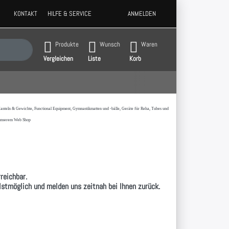
KONTAKT
HILFE & SERVICE
ANMELDEN
 Ergebnisse. Drücken Sie die Eingabetaste, um alle Ergebnisse aufzurufen.
Produkte
Wunsch
Waren
Vergleichen
Liste
Korb
t,Hanteln & Gewichte, Functional Equipment, Gymnastikmatten und -bälle, Geräte für Reha, Tubes und
 unserem Web Shop
reichbar.
llstmöglich und melden uns zeitnah bei Ihnen zurück.