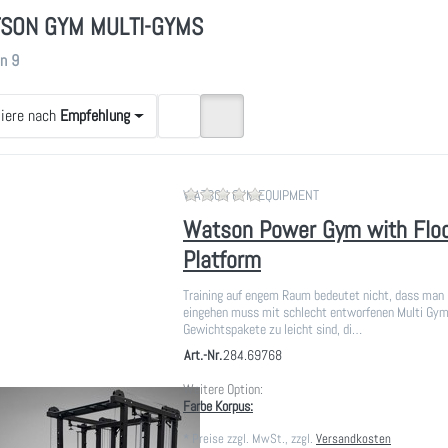
SON GYM MULTI-GYMS
gebnisse:
on
9
tiere nach
Empfehlung
Zu diesem Produkt liegen noch
WATSON GYM EQUIPMENT
Watson Power Gym with Floo
Platform
Training auf engem Raum bedeutet nicht, dass ma
eingehen muss mit schlecht entworfenen Multi Gyms
Gewichtspakete zu leicht sind, di…
Art.-Nr.
284.69768
Weitere Option:
Farbe Korpus:
*
Preise zzgl. MwSt., zzgl.
Versandkosten