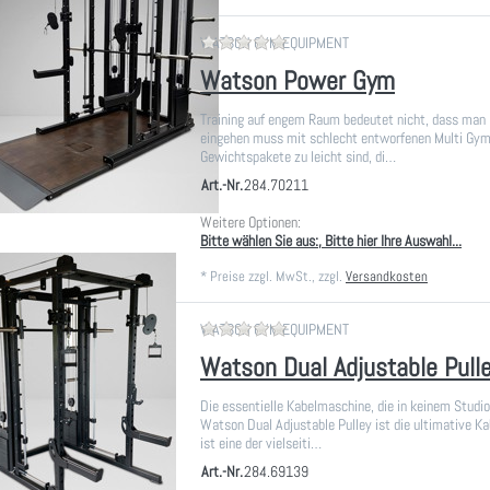
Zu diesem Produkt liegen noch
WATSON GYM EQUIPMENT
Watson Power Gym
Training auf engem Raum bedeutet nicht, dass ma
eingehen muss mit schlecht entworfenen Multi Gyms
Gewichtspakete zu leicht sind, di…
Art.-Nr.
284.70211
Weitere Optionen:
Bitte wählen Sie aus:, Bitte hier Ihre Auswahl...
*
Preise zzgl. MwSt., zzgl.
Versandkosten
Zu diesem Produkt liegen noch
WATSON GYM EQUIPMENT
Watson Dual Adjustable Pull
Die essentielle Kabelmaschine, die in keinem Studio 
Watson Dual Adjustable Pulley ist die ultimative K
ist eine der vielseiti…
Art.-Nr.
284.69139