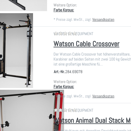
Weitere Option:
Farbe Korpus:
*
Preise zzgl. MwSt., zzgl.
Versandkosten
Zu diesem Produkt liegen noch
WATSON GYM EQUIPMENT
Watson Cable Crossover
Der Watson Cable Crossover hat höhenverstellbare
Karabiner auf beiden Seiten mit zwei 100 kg Gewic
ist eine großartige Maschine fü…
Art.-Nr.
284.69078
Weitere Option:
Farbe Korpus:
*
Preise zzgl. MwSt., zzgl.
Versandkosten
Zu diesem Produkt liegen noch
WATSON GYM EQUIPMENT
Watson Animal Dual Stack M
Dieses Multigym mit doppelten Gewichtsstapeln ist