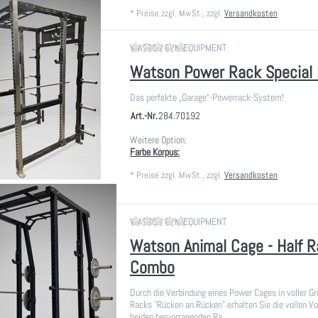
*
Preise zzgl. MwSt., zzgl.
Versandkosten
Zu diesem Produkt liegen noch
WATSON GYM EQUIPMENT
Watson Power Rack Special 
Das perfekte „Garage“-Powerrack-System!
Art.-Nr.
284.70192
Weitere Option:
Farbe Korpus:
*
Preise zzgl. MwSt., zzgl.
Versandkosten
Zu diesem Produkt liegen noch
WATSON GYM EQUIPMENT
Watson Animal Cage - Half 
Combo
Durch die Verbindung eines Power Cages in voller Gr
Racks "Rücken an Rücken" erhalten Sie die vollen Vor
beiden hervorragenden Ra…