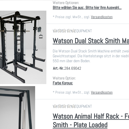
Weitere Optionen:
Bitte wählen Sie aus:, Bitte hier Ihre Auswahl...
*
Preise zzgl. MwSt., zzgl.
Versandkosten
Zu diesem Produkt liegen noch
WATSON GYM EQUIPMENT
Watson Dual Stack Smith M
Die Watson Dual Stack Smith Machine enthält zwe
Gewichtsstapel. Die Hantelstange sitzt in der niedr
550 mm über dem Boden.
Art.-Nr.
284.69042
Weitere Option:
Farbe Korpus:
*
Preise zzgl. MwSt., zzgl.
Versandkosten
Zu diesem Produkt liegen noch
WATSON GYM EQUIPMENT
Watson Animal Half Rack - 
Smith - Plate Loaded