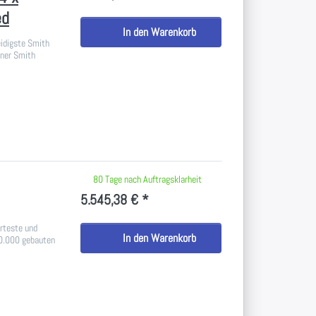
ed
In den Warenkorb
idigste Smith
iner Smith
 keine Bewertungen vor.
80 Tage nach Auftragsklarheit
5.545,38 € *
erteste und
In den Warenkorb
10.000 gebauten