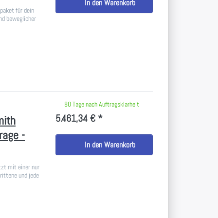
In den Warenkorb
paket für dein
nd beweglicher
 keine Bewertungen vor.
80 Tage nach Auftragsklarheit
5.461,34 € *
mith
rage -
In den Warenkorb
zt mit einer nur
rittene und jede