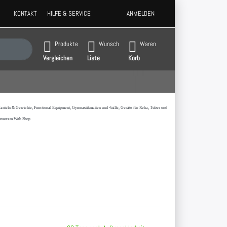
KONTAKT
HILFE & SERVICE
ANMELDEN
 Ergebnisse. Drücken Sie die Eingabetaste, um alle Ergebnisse aufzurufen.
Produkte
Wunsch
Waren
Vergleichen
Liste
Korb
t,Hanteln & Gewichte, Functional Equipment, Gymnastikmatten und -bälle, Geräte für Reha, Tubes und
 unserem Web Shop