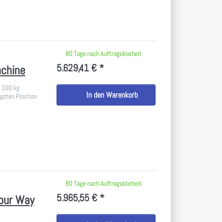
 keine Bewertungen vor.
80 Tage nach Auftragsklarheit
5.629,41 € *
achine
i 100 kg
In den Warenkorb
igsten Position
 keine Bewertungen vor.
80 Tage nach Auftragsklarheit
5.965,55 € *
Four Way