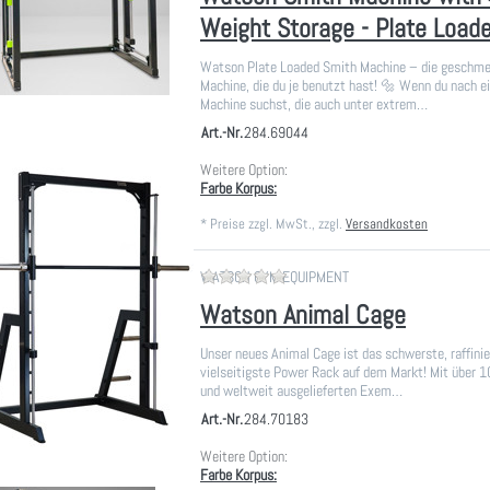
Weight Storage - Plate Load
Watson Plate Loaded Smith Machine – die geschme
Machine, die du je benutzt hast! 🔩 Wenn du nach e
Machine suchst, die auch unter extrem…
Art.-Nr.
284.69044
Weitere Option:
Farbe Korpus:
*
Preise zzgl. MwSt., zzgl.
Versandkosten
Zu diesem Produkt liegen noch
WATSON GYM EQUIPMENT
Watson Animal Cage
Unser neues Animal Cage ist das schwerste, raffini
vielseitigste Power Rack auf dem Markt! Mit über 
und weltweit ausgelieferten Exem…
Art.-Nr.
284.70183
Weitere Option:
Farbe Korpus: