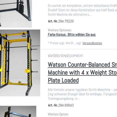
Du suchst ein kompaktes, extrem belastbares Kraft
Studio? Dann ist diese Kombination aus Half Rack u
Smith Machine die ultimative L…
Art.-Nr.
284.70220
Weitere Optionen:
Farbe Korpus:, Bitte wählen Sie aus:
*
Preise zzgl. MwSt., zzgl.
Versandkosten
Zu diesem Produkt liegen noch
WATSON GYM EQUIPMENT
Watson Counter-Balanced S
Machine with 4 x Weight Sto
Plate Loaded
Alle Vorteile unserer regulären Smith-Maschine – jet
2 kg schweren Stange! Ideal für Anfänger, Fortgesch
Trainingsumgebung, in…
Art.-Nr.
284.69043
Weitere Option: