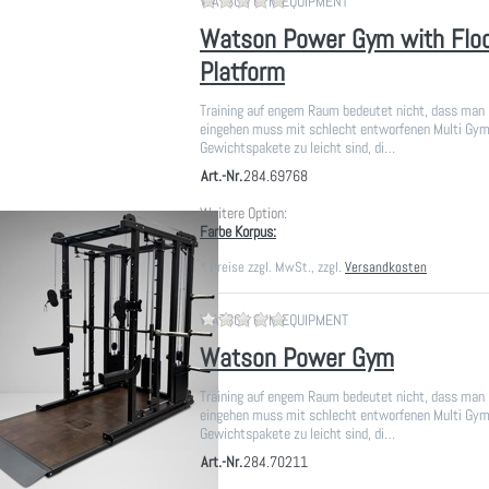
Zu diesem Produkt liegen noch
WATSON GYM EQUIPMENT
Watson Power Gym with Floo
Platform
Training auf engem Raum bedeutet nicht, dass ma
eingehen muss mit schlecht entworfenen Multi Gyms
Gewichtspakete zu leicht sind, di…
Art.-Nr.
284.69768
Weitere Option:
Farbe Korpus:
*
Preise zzgl. MwSt., zzgl.
Versandkosten
Zu diesem Produkt liegen noch
WATSON GYM EQUIPMENT
Watson Power Gym
Training auf engem Raum bedeutet nicht, dass ma
eingehen muss mit schlecht entworfenen Multi Gyms
Gewichtspakete zu leicht sind, di…
Art.-Nr.
284.70211