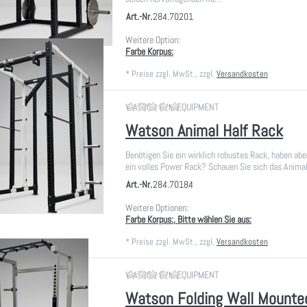
Art.-Nr.
284.70201
Weitere Option:
Farbe Korpus:
*
Preise zzgl. MwSt., zzgl.
Versandkosten
Zu diesem Produkt liegen noch
WATSON GYM EQUIPMENT
Watson Animal Half Rack
Benötigen Sie ein wirklich robustes Rack, haben aber
ein volles Power Rack? Schauen Sie sich das Animal
Art.-Nr.
284.70184
Weitere Optionen:
Farbe Korpus:, Bitte wählen Sie aus:
*
Preise zzgl. MwSt., zzgl.
Versandkosten
Zu diesem Produkt liegen noch
WATSON GYM EQUIPMENT
Watson Folding Wall Mounted