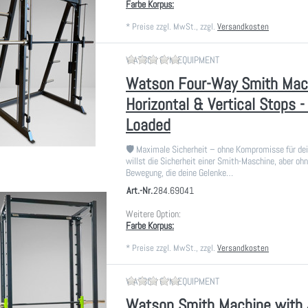
Farbe Korpus:
*
Preise zzgl. MwSt., zzgl.
Versandkosten
Zu diesem Produkt liegen noch
WATSON GYM EQUIPMENT
Watson Four-Way Smith Mac
Horizontal & Vertical Stops -
Loaded
🛡️ Maximale Sicherheit – ohne Kompromisse für de
willst die Sicherheit einer Smith-Maschine, aber ohn
Bewegung, die deine Gelenke…
Art.-Nr.
284.69041
Weitere Option:
Farbe Korpus:
*
Preise zzgl. MwSt., zzgl.
Versandkosten
Zu diesem Produkt liegen noch
WATSON GYM EQUIPMENT
Watson Smith Machine with 