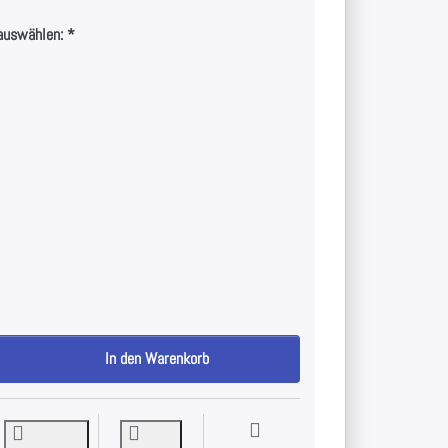
auswählen:
Watson Perfect Row - Plate Loaded zu 3.192,44 €, Menge 1.
In den Warenkorb