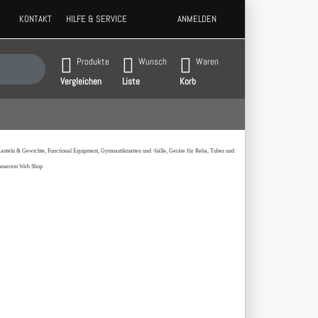
KONTAKT
HILFE & SERVICE
ANMELDEN
 Ergebnisse. Drücken Sie die Eingabetaste, um alle Ergebnisse aufzurufen.
Produkte
Wunsch
Waren
Vergleichen
Liste
Korb
t,Hanteln & Gewichte, Functional Equipment, Gymnastikmatten und -bälle, Geräte für Reha, Tubes und
 unserem Web Shop