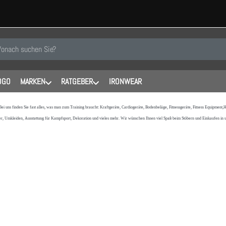
 einen Suchbegriff ein. Während Sie tippen, erscheinen automatisch erste
OGO
MARKEN
RATGEBER
IRONWEAR
 Bei uns finden Sie fast alles, was man zum Training braucht: Kraftgeräte, Cardiogeräte, Bodenbeläge, Fitnessgeräte, Fitness Equipmen
r, Umkleiden, Ausstattung für Kampfsport, Dekoration und vieles mehr. Wir wünschen Ihnen viel Spaß beim Stöbern und Einkaufen in