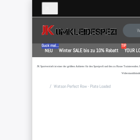
DE
Geben Sie
Guck mal...
TIP
NEU
Winter SALE bis zu 10% Rabatt
YOUR L
JK Sportvertrieb
ist einer der größten Anbieter für den Sportprofi und den zu Hause Trainierenden.
Widerstandsbände
Startseite
Watson Perfect Row - Plate Loaded