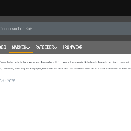
 einen Suchbegriff ein. Während Sie tippen, erscheinen automatisch erste
OGO
MARKEN
RATGEBER
IRONWEAR
 Bei uns finden Sie fast alles, was man zum Training braucht: Kraftgeräte, Cardiogeräte, Bodenbeläge, Fitnessgeräte, Fitness Equipmen
r, Umkleiden, Ausstattung für Kampfsport, Dekoration und vieles mehr. Wir wünschen Ihnen viel Spaß beim Stöbern und Einkaufen in
CH - 2025