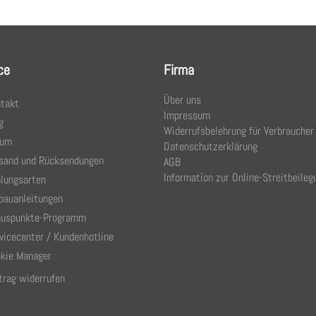
ce
Firma
Über uns
takt
Impressum
g
Widerrufsbelehrung für Verbraucher
rum
Datenschutzerklärung
sand und Rücksendungen
AGB
Information zur Online-Streitbeileg
lungsarten
bauanleitungen
uspunkte-Programm
vicecenter / Kundenhotline
kie Manager
trag widerrufen