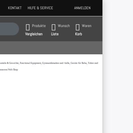
KONTAKT
HILFE & SERVICE
ANMELDEN
 Ergebnisse. Drücken Sie die Eingabetaste, um alle Ergebnisse aufzurufen.
Produkte
Wunsch
Waren
Vergleichen
Liste
Korb
t,Hanteln & Gewichte, Functional Equipment, Gymnastikmatten und -bälle, Geräte für Reha, Tubes und
 unserem Web Shop