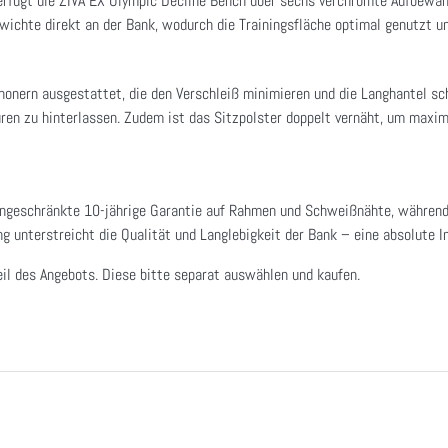
verfügt die ZIVA EX Olympic Decline Bench über sechs verchromte Aufbewa
ewichte direkt an der Bank, wodurch die Trainingsfläche optimal genutzt u
honern ausgestattet, die den Verschleiß minimieren und die Langhantel sc
ren zu hinterlassen. Zudem ist das Sitzpolster doppelt vernäht, um maxim
ingeschränkte 10-jährige Garantie auf Rahmen und Schweißnähte, während 
 unterstreicht die Qualität und Langlebigkeit der Bank – eine absolute Inv
il des Angebots. Diese bitte separat auswählen und kaufen.