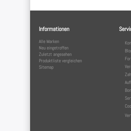
Informationen
Servi
Alle Marken
Kon
Neu eingetroffen
Blo
Zuletzt angesehen
Fo
Produktliste vergleichen
Ver
Sitemap
Zah
Auf
Bon
Ser
Coo
Ver