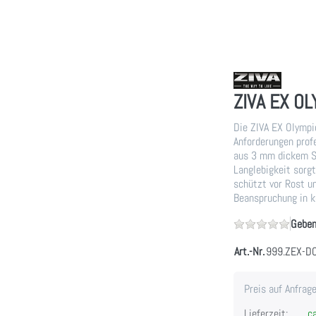
ZIVA EX O
Die ZIVA EX Olympi
Anforderungen prof
aus 3 mm dickem St
Langlebigkeit sorg
schützt vor Rost u
Beanspruchung in k
Geben
Art.-Nr.
999.ZEX-D
Preis auf Anfrag
Lieferzeit:
ca