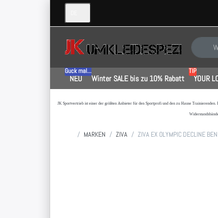
DE
Geben Sie
Guck mal...
TIP
NEU
Winter SALE bis zu 10% Rabatt
YOUR L
JK Sportvertrieb
ist einer der größten Anbieter für den Sportprofi und den zu Hause Trainierenden.
Widerstandsbände
Startseite
MARKEN
ZIVA
ZIVA EX OLYMPIC DECLINE BEN