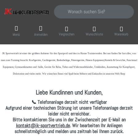
Geben Sie einen Suchbegriff ein. Während Sie
Vergleichen
Wunschliste
Warenkorb
Menü
Anmelden
JK Sportvertrieb
ist einer der größten Anbieter für den Sportprofi und den zu Hause Trainierenden. Bei uns finden Sie fast alles, was
man zum Training braucht: Kraftgeräte, Cardiogeräte, Bodenbeläge, Fitnessgeräte, Fitness Equipment,Hanteln & Gewichte, Functional
Equipment, Gymnastikmatten und -bälle, Geräte für Reha, Tubes und Widerstandsbänder, Umkleiden, Ausstattung für Kampfsport,
Dekoration und vieles mehr. Wir wünschen Ihnen viel Spaß beim Stöbern und Einkaufen in unserem Web Shop
Liebe Kundinnen und Kunden,
📞 Telefonanlage derzeit nicht verfügbar
Aufgrund einer technischen Störung ist unsere Telefonanlage derzeit
leider nicht erreichbar.
Bitte kontaktieren Sie uns in der Zwischenzeit per
E-Mail
an
kontakt@jk-sportvertrieb.de
. Wir bearbeiten Ihr Anliegen
schnellstmöglich und melden uns zeitnah bei Ihnen zurück.