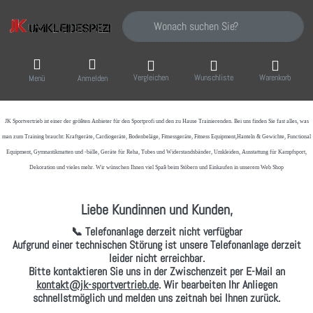
Geben Sie einen Suchbegriff ein. Während Sie
Vergleichen
Wunschliste
Warenkorb
Menü
Anmelden
JK Sportvertrieb
ist einer der größten Anbieter für den Sportprofi und den zu Hause Trainierenden. Bei uns finden Sie fast alles, was
man zum Training braucht: Kraftgeräte, Cardiogeräte, Bodenbeläge, Fitnessgeräte, Fitness Equipment,Hanteln & Gewichte, Functional
Equipment, Gymnastikmatten und -bälle, Geräte für Reha, Tubes und Widerstandsbänder, Umkleiden, Ausstattung für Kampfsport,
Dekoration und vieles mehr. Wir wünschen Ihnen viel Spaß beim Stöbern und Einkaufen in unserem Web Shop
Liebe Kundinnen und Kunden,
📞 Telefonanlage derzeit nicht verfügbar
Aufgrund einer technischen Störung ist unsere Telefonanlage derzeit
leider nicht erreichbar.
Bitte kontaktieren Sie uns in der Zwischenzeit per
E-Mail
an
kontakt@jk-sportvertrieb.de
. Wir bearbeiten Ihr Anliegen
schnellstmöglich und melden uns zeitnah bei Ihnen zurück.