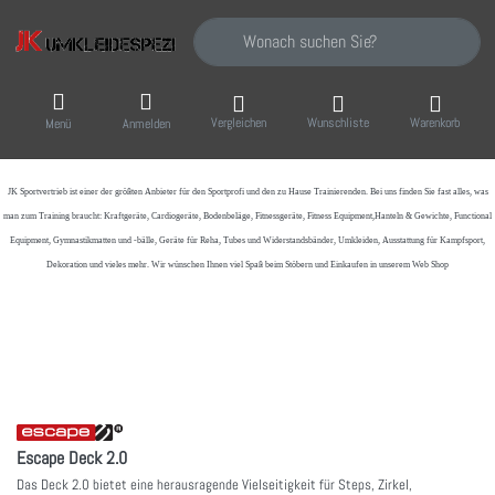
Geben Sie einen Suchbegriff ein. Während Sie
Vergleichen
Wunschliste
Warenkorb
Menü
Anmelden
JK Sportvertrieb
ist einer der größten Anbieter für den Sportprofi und den zu Hause Trainierenden. Bei uns finden Sie fast alles, was
man zum Training braucht: Kraftgeräte, Cardiogeräte, Bodenbeläge, Fitnessgeräte, Fitness Equipment,Hanteln & Gewichte, Functional
Equipment, Gymnastikmatten und -bälle, Geräte für Reha, Tubes und Widerstandsbänder, Umkleiden, Ausstattung für Kampfsport,
Dekoration und vieles mehr. Wir wünschen Ihnen viel Spaß beim Stöbern und Einkaufen in unserem Web Shop
Escape Deck 2.0
Das Deck 2.0 bietet eine herausragende Vielseitigkeit für Steps, Zirkel,