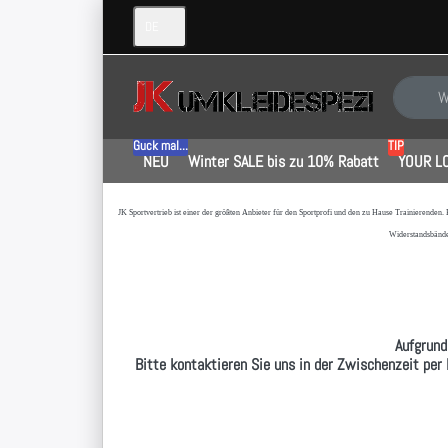
DE
Geben Sie
Guck mal...
TIP
NEU
Winter SALE bis zu 10% Rabatt
YOUR L
JK Sportvertrieb
ist einer der größten Anbieter für den Sportprofi und den zu Hause Trainierenden.
Widerstandsbände
Aufgrund
Bitte kontaktieren Sie uns in der Zwischenzeit per