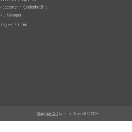
vicecenter / Kundenhotline
kie Manager
trag widerrufen
Shopping Cart
by SmartStore AG © 2026