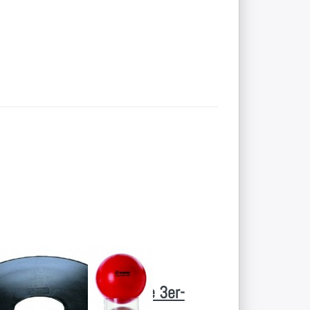
Drücken
Sie ENTER
für mehr
Optionen
zu
Stapelhilfe
3er-Set
Bewertungen vor.
Zu diesem Produkt liegen noch keine Bewertungen vor.
Zu diesem Produkt liegen noch keine Bewertung
JAKOBS
l TOGU
Stapelhilfe 3er-