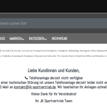
 einen Suchbegriff ein. Während Sie tippen, erscheinen automatisch erste
OGO
MARKEN
RATGEBER
IRONWEAR
 Bei uns finden Sie fast alles, was man zum Training braucht: Kraftgeräte, Cardiogeräte, Bodenbeläge, Fitnessgeräte, Fitness Equipmen
r, Umkleiden, Ausstattung für Kampfsport, Dekoration und vieles mehr. Wir wünschen Ihnen viel Spaß beim Stöbern und Einkaufen in
Liebe Kundinnen und Kunden,
📞 Telefonanlage derzeit nicht verfügbar
 einer technischen Störung ist unsere Telefonanlage derzeit leider nicht er
E-Mail
an
kontakt@jk-sportvertrieb.de
. Wir bearbeiten Ihr Anliegen schne
Vielen Dank für Ihr Verständnis!
Ihr JK Sportvertrieb Team