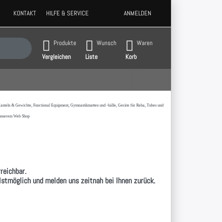
KONTAKT
HILFE & SERVICE
ANMELDEN
 Ergebnisse. Drücken Sie die Eingabetaste, um alle Ergebnisse aufzurufen.
Produkte
Wunsch
Waren
Vergleichen
Liste
Korb
t,Hanteln & Gewichte, Functional Equipment, Gymnastikmatten und -bälle, Geräte für Reha, Tubes und
 unserem Web Shop
reichbar.
llstmöglich und melden uns zeitnah bei Ihnen zurück.