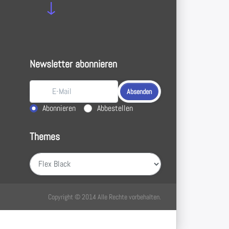
↓
Newsletter abonnieren
Absenden
Aktion wählen
Abonnieren
Abbestellen
Themes
Absenden
Copyright © 2014 Alle Rechte vorbehalten.