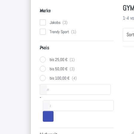
GYM
Marke
Marke
Sucher
1-4
v
Jakobs
Trendy Sport
Sor
Preis
Preis
bis 25,00 €
Dr
E
bis 50,00 €
Op
bis 100,00 €
Gy
Preisspanne
von
Tr
-
bis
JAK
Gy
Lieferzeit