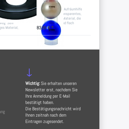
ale
Set
mit der runden
Ideale Aufbau- und Aufräumhilfe
der Mitte: So hat
für große Bälle. Transparentes,
r Bodenkontakt und
strapazierfähiges Material, die
7-10 Tage
 weg. Sehr
einzelnen Ringe sind flach
83,95 € *
ges Material,
zusammenlegbar.
↓
Wichtig:
Sie erhalten unseren
Newsletter erst, nachdem Sie
Ihre Anmeldung per E-Mail
bestätigt haben.
Die Bestätigungsnachricht wird
ung
Ihnen zeitnah nach dem
Eintragen zugesendet.