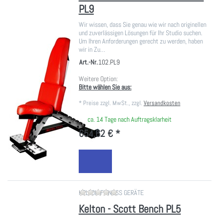
PL9
Wir wissen, dass Sie genau wie wir nach originellen
und zuverlässigen Lösungen für Ihr Studio suchen.
Um Ihren Anforderungen gerecht zu werden, haben
wir in Zu…
Art.-Nr.
102.PL9
Weitere Option:
Bitte wählen Sie aus:
*
Preise zzgl. MwSt., zzgl.
Versandkosten
ca. 14 Tage nach Auftragsklarheit
654,62 € *
Zu diesem Produkt liegen noch ke
KELTON FITNESS GERÄTE
Kelton - Scott Bench PL5