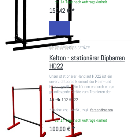
ca. 14 Tage nach Auftragsklarheit
150,42 € *
Zu diesem Produkt liegen noch ke
KELTON FITNESS GERÄTE
Kelton - stationärer Dipbarren
HD22
Unser stationärer Handlauf HD22 ist ein
unverzichtbares Element der Heim- und
Fitnessgeräte. Sie können es durch einige
grundlegende Geräte zum Trainieren der…
Art.-Nr.
102.HD22
*
Preise zzgl. MwSt., zzgl.
Versandkosten
ca. 14 Tage nach Auftragsklarheit
100,00 € *