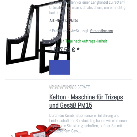
um einen Kunden vor einer Langhantel zu retten?
Oftmals muss man sich absichern, um ein richtig
hartes Brus…
Art.-Nr.
102.PM34
*
Preise zzgl. MwSt., zzgl.
Versandkosten
ca. 14 Tage nach Auftragsklarheit
1.007,56 € *
Zu diesem Produkt liegen noch ke
KELTON FITNESS GERÄTE
Kelton - Maschine für Trizeps
und Gesäß PM15
Durch die Kombination unserer Erfahrung und
Leidenschaft für Bodybuilding haben wir eine neue,
verstärkte Struktur geschaffen, auf der Sie mit
zusätzlichem Gew…