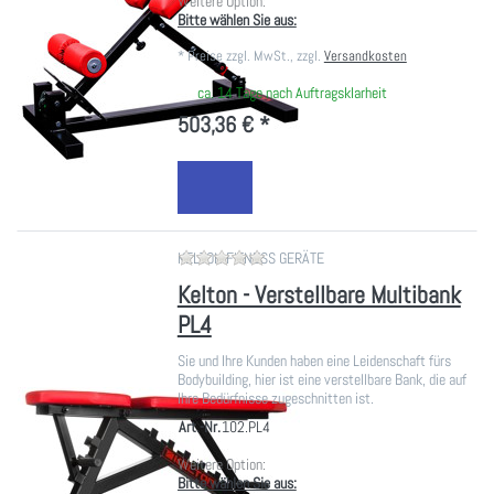
Weitere Option:
Bitte wählen Sie aus:
*
Preise zzgl. MwSt., zzgl.
Versandkosten
ca. 14 Tage nach Auftragsklarheit
503,36 € *
Zu diesem Produkt liegen noch ke
KELTON FITNESS GERÄTE
Kelton - Verstellbare Multibank
PL4
Sie und Ihre Kunden haben eine Leidenschaft fürs
Bodybuilding, hier ist eine verstellbare Bank, die auf
Ihre Bedürfnisse zugeschnitten ist.
Art.-Nr.
102.PL4
Weitere Option:
Bitte wählen Sie aus: