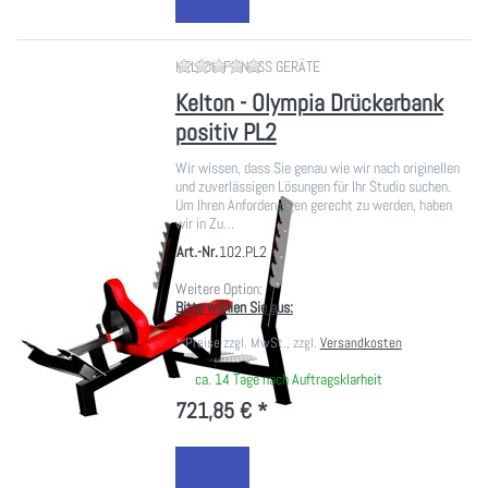
Zu diesem Produkt liegen noch ke
KELTON FITNESS GERÄTE
Kelton - Olympia Drückerbank
positiv PL2
Wir wissen, dass Sie genau wie wir nach originellen
und zuverlässigen Lösungen für Ihr Studio suchen.
Um Ihren Anforderungen gerecht zu werden, haben
wir in Zu…
Art.-Nr.
102.PL2
Weitere Option:
Bitte wählen Sie aus:
*
Preise zzgl. MwSt., zzgl.
Versandkosten
ca. 14 Tage nach Auftragsklarheit
721,85 € *