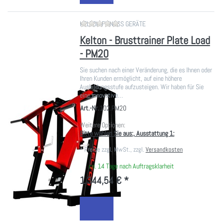
Zu diesem Produkt liegen noch ke
KELTON FITNESS GERÄTE
Kelton - Brusttrainer Plate Load
- PM20
Sie suchen nach einer Veränderung, die es Ihnen oder
Ihren Kunden ermöglicht, auf eine höhere
Ausbildungsstufe aufzusteigen. Wir haben für Sie
eine innovative…
Art.-Nr.
102.PM20
Weitere Optionen:
Bitte wählen Sie aus:, Ausstattung 1:
*
Preise zzgl. MwSt., zzgl.
Versandkosten
ca. 14 Tage nach Auftragsklarheit
1.344,54 € *