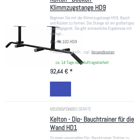
Klimmzugstange HD9
Beginnen Sie mit der Klimmzugstange HD9, Bauch
und Rücken zu formen. Die Stange ist ein großartiges
Trainingsgerät. Sie gibt erstaunliche Ergebnisse mit
wenige…
Art.-Nr.
102.HD9
*
Preise zzgl. MwSt., zzgl.
Versandkosten
ca. 14 Tage nach Auftragsklarheit
92,44 € *
Zu diesem Produkt liegen noch ke
KELTON FITNESS GERÄTE
Kelton - Dip- Bauchtrainer für die
Wand HD1
So einen universellen Dip- Bauchtrainer Station zu