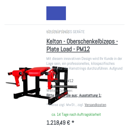
Zu diesem Produkt liegen noch ke
KELTON FITNESS GERÄTE
Kelton - Oberschenkelbizeps -
Plate Load - PM12
Mit diesem innovativen Design wird Ihr Kunde in der
Lage sein, ein professionelles, kilospezifisches
Training für die Hamstrings durchzuführen. Aufgrund
der Ta…
Art.-Nr.
102.PM12
Weitere Optionen:
Bitte wählen Sie aus:, Ausstattung 1:
*
Preise zzgl. MwSt., zzgl.
Versandkosten
ca. 14 Tage nach Auftragsklarheit
1.218,49 € *