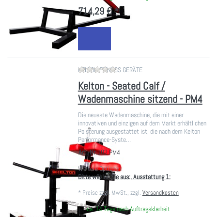
714,29 € *
Zu diesem Produkt liegen noch ke
KELTON FITNESS GERÄTE
Kelton - Seated Calf /
Wadenmaschine sitzend - PM4
Die neueste Wadenmaschine, die mit einer
innovativen und einzigen auf dem Markt erhältlichen
Polsterung ausgestattet ist, die nach dem Kelton
Performance-Syste…
Art.-Nr.
102.PM4
Weitere Optionen:
Bitte wählen Sie aus:, Ausstattung 1:
*
Preise zzgl. MwSt., zzgl.
Versandkosten
ca. 14 Tage nach Auftragsklarheit