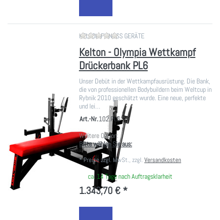
Zu diesem Produkt liegen noch ke
KELTON FITNESS GERÄTE
Kelton - Olympia Wettkampf
Drückerbank PL6
Unser Debüt in der Wettkampfausrüstung. Die Bank,
die von professionellen Bodybuildern beim Weltcup in
Rybnik 2010 geschätzt wurde. Eine neue, perfekte
und lei…
Art.-Nr.
102.PL6
Weitere Option:
Bitte wählen Sie aus:
*
Preise zzgl. MwSt., zzgl.
Versandkosten
ca. 14 Tage nach Auftragsklarheit
1.343,70 € *