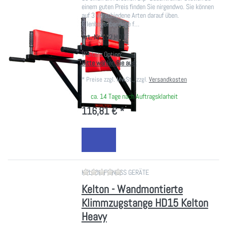
einem guten Preis finden Sie nirgendwo. Sie können
auf 3 verschiedene Arten darauf üben.
Ellenbogenbandage f…
Art.-Nr.
102.HD1
Weitere Option:
Bitte wählen Sie aus:
*
Preise zzgl. MwSt., zzgl.
Versandkosten
ca. 14 Tage nach Auftragsklarheit
116,81 € *
Zu diesem Produkt liegen noch ke
KELTON FITNESS GERÄTE
Kelton - Wandmontierte
Klimmzugstange HD15 Kelton
Heavy