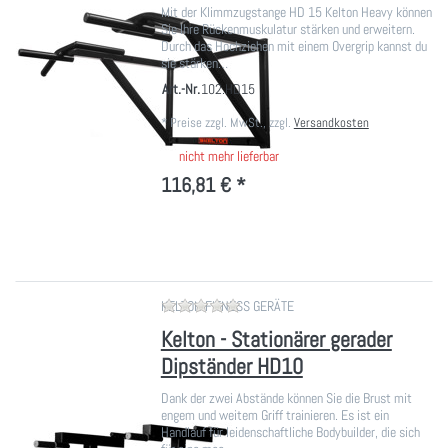
Mit der Klimmzugstange HD 15 Kelton Heavy können
Sie Ihre Rückenmuskulatur stärken und erweitern.
Durch das Hochziehen mit einem Overgrip kannst du
sie stärken…
Art.-Nr.
102.HD15
*
Preise zzgl. MwSt., zzgl.
Versandkosten
nicht mehr lieferbar
116,81 € *
Zu diesem Produkt liegen noch ke
KELTON FITNESS GERÄTE
Kelton - Stationärer gerader
Dipständer HD10
Dank der zwei Abstände können Sie die Brust mit
engem und weitem Griff trainieren. Es ist ein
Handlauf für leidenschaftliche Bodybuilder, die sich