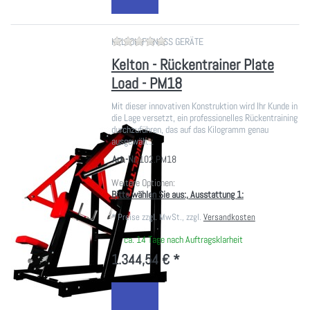
Zu diesem Produkt liegen noch ke
KELTON FITNESS GERÄTE
Kelton - Rückentrainer Plate
Load - PM18
Mit dieser innovativen Konstruktion wird Ihr Kunde in
die Lage versetzt, ein professionelles Rückentraining
durchzuführen, das auf das Kilogramm genau
ausgewäh…
Art.-Nr.
102.PM18
Weitere Optionen:
Bitte wählen Sie aus:, Ausstattung 1:
*
Preise zzgl. MwSt., zzgl.
Versandkosten
ca. 14 Tage nach Auftragsklarheit
1.344,54 € *