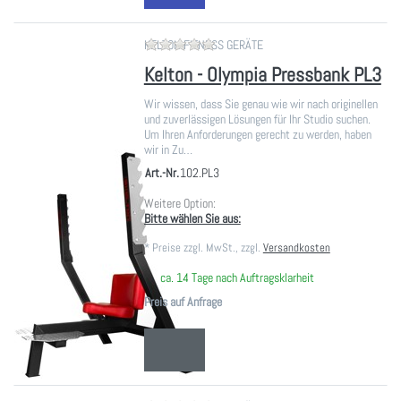
Zu diesem Produkt liegen noch ke
KELTON FITNESS GERÄTE
Kelton - Olympia Pressbank PL3
Wir wissen, dass Sie genau wie wir nach originellen
und zuverlässigen Lösungen für Ihr Studio suchen.
Um Ihren Anforderungen gerecht zu werden, haben
wir in Zu…
Art.-Nr.
102.PL3
Weitere Option:
Bitte wählen Sie aus:
*
Preise zzgl. MwSt., zzgl.
Versandkosten
ca. 14 Tage nach Auftragsklarheit
Preis auf Anfrage