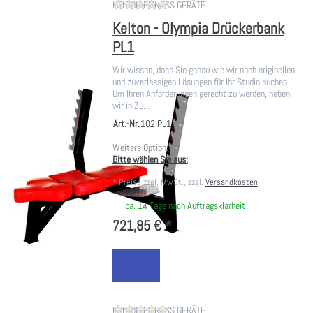
Zu diesem Produkt liegen noch ke
KELTON FITNESS GERÄTE
Kelton - Olympia Drückerbank
PL1
Wir wissen, dass Sie genau wie wir nach originellen
und zuverlässigen Lösungen für Ihr Studio suchen.
Um Ihren Anforderungen gerecht zu werden, haben
wir in Zu…
Art.-Nr.
102.PL1
Weitere Option:
Bitte wählen Sie aus:
*
Preise zzgl. MwSt., zzgl.
Versandkosten
ca. 14 Tage nach Auftragsklarheit
721,85 € *
Zu diesem Produkt liegen noch ke
KELTON FITNESS GERÄTE