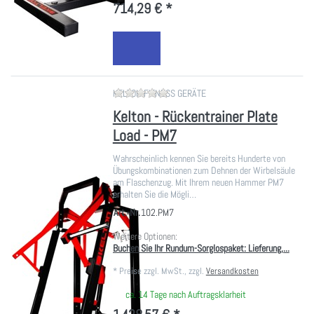
714,29 € *
Zu diesem Produkt liegen noch ke
KELTON FITNESS GERÄTE
Kelton - Rückentrainer Plate
Load - PM7
Wahrscheinlich kennen Sie bereits Hunderte von
Übungskombinationen zum Dehnen der Wirbelsäule
am Flaschenzug. Mit Ihrem neuen Hammer PM7
erhalten Sie die Mögli…
Art.-Nr.
102.PM7
Weitere Optionen:
Buchen Sie Ihr Rundum-Sorglospaket: Lieferung,...
*
Preise zzgl. MwSt., zzgl.
Versandkosten
ca. 14 Tage nach Auftragsklarheit