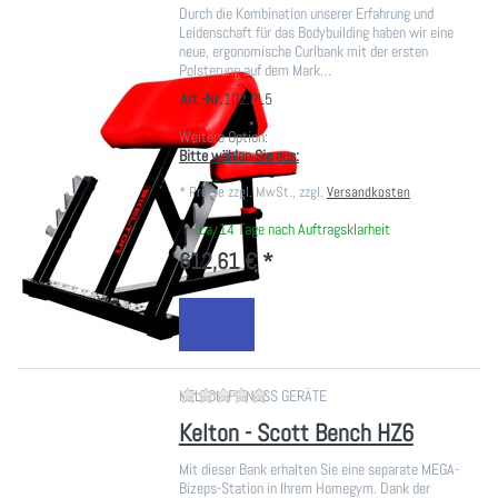
Durch die Kombination unserer Erfahrung und
Leidenschaft für das Bodybuilding haben wir eine
neue, ergonomische Curlbank mit der ersten
Polsterung auf dem Mark…
Art.-Nr.
102.PL5
Weitere Option:
Bitte wählen Sie aus:
*
Preise zzgl. MwSt., zzgl.
Versandkosten
ca. 14 Tage nach Auftragsklarheit
612,61 € *
Zu diesem Produkt liegen noch ke
KELTON FITNESS GERÄTE
Kelton - Scott Bench HZ6
Mit dieser Bank erhalten Sie eine separate MEGA-
Bizeps-Station in Ihrem Homegym. Dank der