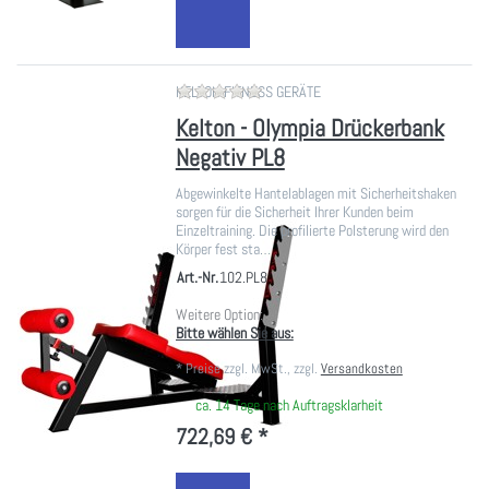
Zu diesem Produkt liegen noch ke
KELTON FITNESS GERÄTE
Kelton - Olympia Drückerbank
Negativ PL8
Abgewinkelte Hantelablagen mit Sicherheitshaken
sorgen für die Sicherheit Ihrer Kunden beim
Einzeltraining. Die profilierte Polsterung wird den
Körper fest sta…
Art.-Nr.
102.PL8
Weitere Option:
Bitte wählen Sie aus:
*
Preise zzgl. MwSt., zzgl.
Versandkosten
ca. 14 Tage nach Auftragsklarheit
722,69 € *