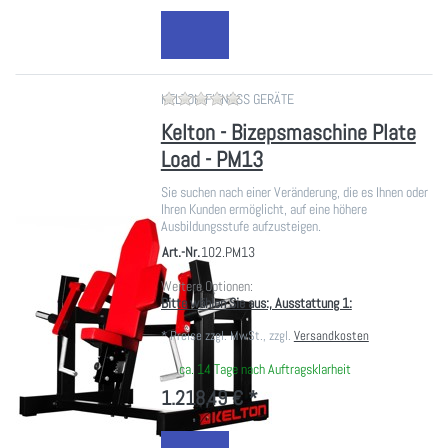
Zu diesem Produkt liegen noch ke
KELTON FITNESS GERÄTE
Kelton - Bizepsmaschine Plate
Load - PM13
Sie suchen nach einer Veränderung, die es Ihnen oder
Ihren Kunden ermöglicht, auf eine höhere
Ausbildungsstufe aufzusteigen.
Art.-Nr.
102.PM13
Weitere Optionen:
Bitte wählen Sie aus:, Ausstattung 1:
*
Preise zzgl. MwSt., zzgl.
Versandkosten
ca. 14 Tage nach Auftragsklarheit
1.218,49 € *