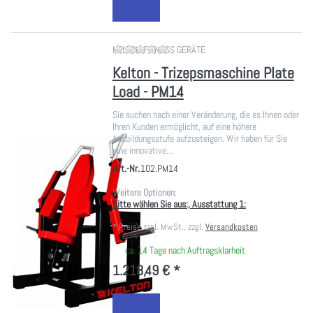
Zu diesem Produkt liegen noch ke
KELTON FITNESS GERÄTE
Kelton - Trizepsmaschine Plate
Load - PM14
Sie suchen nach einer Veränderung, die es Ihnen oder
Ihren Kunden ermöglicht, auf eine höhere
Ausbildungsstufe aufzusteigen. Wir haben für Sie
eine innovative…
Art.-Nr.
102.PM14
Weitere Optionen:
Bitte wählen Sie aus:, Ausstattung 1:
*
Preise zzgl. MwSt., zzgl.
Versandkosten
ca. 14 Tage nach Auftragsklarheit
1.218,49 € *