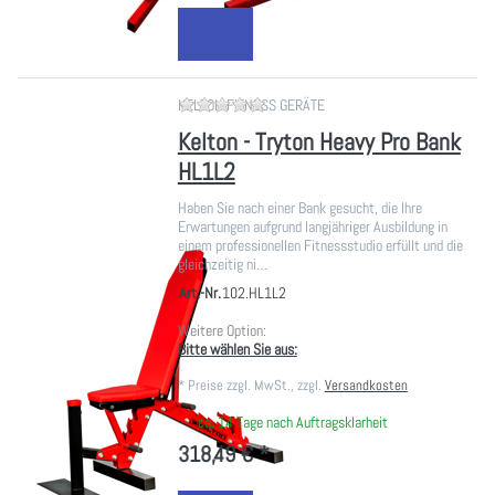
Zu diesem Produkt liegen noch ke
KELTON FITNESS GERÄTE
Kelton - Tryton Heavy Pro Bank
HL1L2
Haben Sie nach einer Bank gesucht, die Ihre
Erwartungen aufgrund langjähriger Ausbildung in
einem professionellen Fitnessstudio erfüllt und die
gleichzeitig ni…
Art.-Nr.
102.HL1L2
Weitere Option:
Bitte wählen Sie aus:
*
Preise zzgl. MwSt., zzgl.
Versandkosten
ca. 14 Tage nach Auftragsklarheit
318,49 € *