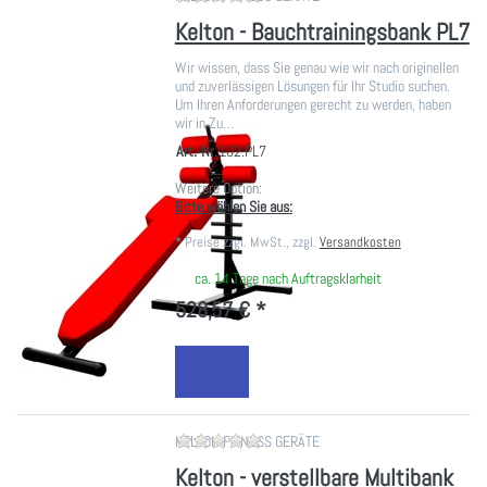
Kelton - Bauchtrainingsbank PL7
Wir wissen, dass Sie genau wie wir nach originellen
und zuverlässigen Lösungen für Ihr Studio suchen.
Um Ihren Anforderungen gerecht zu werden, haben
wir in Zu…
Art.-Nr.
102.PL7
Weitere Option:
Bitte wählen Sie aus:
*
Preise zzgl. MwSt., zzgl.
Versandkosten
ca. 14 Tage nach Auftragsklarheit
528,57 € *
Zu diesem Produkt liegen noch ke
KELTON FITNESS GERÄTE
Kelton - verstellbare Multibank