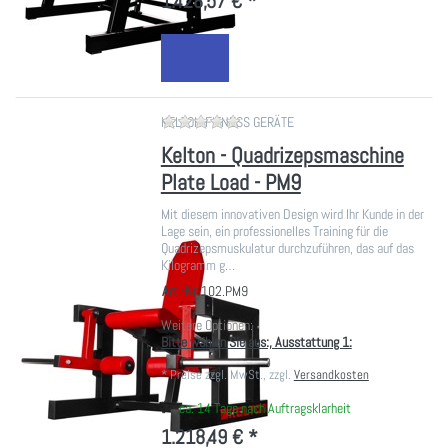
1.428,57 € *
Zu diesem Produkt liegen noch ke
KELTON FITNESS GERÄTE
Kelton - Quadrizepsmaschine
Plate Load - PM9
Mit diesem innovativen Design wird Ihr Kunde in der
Lage sein, ein professionelles Training für die
Quadrizepsmuskulatur durchzuführen, das auf das
Kilogramm g…
Art.-Nr.
102.PM9
Weitere Optionen:
Bitte wählen Sie aus:, Ausstattung 1:
*
Preise zzgl. MwSt., zzgl.
Versandkosten
ca. 14 Tage nach Auftragsklarheit
1.218,49 € *