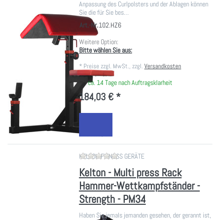
Anpassung des Curlpolsters und der Ablagen können
Sie die für Sie bes…
Art.-Nr.
102.HZ6
Weitere Option:
Bitte wählen Sie aus:
*
Preise zzgl. MwSt., zzgl.
Versandkosten
ca. 14 Tage nach Auftragsklarheit
184,03 € *
Zu diesem Produkt liegen noch ke
KELTON FITNESS GERÄTE
Kelton - Multi press Rack
Hammer-Wettkampfständer -
Strength - PM34
Haben Sie jemals jemanden gesehen, der gerannt ist,