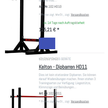
für eine mas…
Art.-Nr.
102.HD10
*
Preise zzgl. MwSt., zzgl.
Versandkosten
ca. 14 Tage nach Auftragsklarheit
125,21 € *
Zu diesem Produkt liegen noch ke
KELTON FITNESS GERÄTE
Kelton - Dipbarren HD11
Dies ist kein stationärer Dipbarren. Sie können
darauf Wadenübungen machen. Ihnen stehen 3
Trainingsarten zur Verfügung: Liegestütze,
Klimmzüge und Beinübungen…
Art.-Nr.
102.HD11
*
Preise zzgl. MwSt., zzgl.
Versandkosten