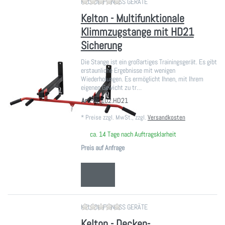
Zu diesem Produkt liegen noch ke
KELTON FITNESS GERÄTE
Kelton - Multifunktionale
Klimmzugstange mit HD21
Sicherung
Die Stange ist ein großartiges Trainingsgerät. Es gibt
erstaunliche Ergebnisse mit wenigen
Wiederholungen. Es ermöglicht Ihnen, mit Ihrem
eigenen Gewicht zu tr…
Art.-Nr.
102.HD21
*
Preise zzgl. MwSt., zzgl.
Versandkosten
ca. 14 Tage nach Auftragsklarheit
Preis auf Anfrage
Zu diesem Produkt liegen noch ke
KELTON FITNESS GERÄTE
Kelton - Decken-