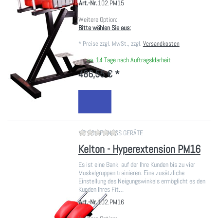
Art.-Nr.
102.PM15
Weitere Option:
Bitte wählen Sie aus:
*
Preise zzgl. MwSt., zzgl.
Versandkosten
ca. 14 Tage nach Auftragsklarheit
486,55 € *
Zu diesem Produkt liegen noch ke
KELTON FITNESS GERÄTE
Kelton - Hyperextension PM16
Es ist eine Bank, auf der Ihre Kunden bis zu vier
Muskelgruppen trainieren. Eine zusätzliche
Einstellung des Neigungswinkels ermöglicht es den
Kunden Ihres Fit…
Art.-Nr.
102.PM16