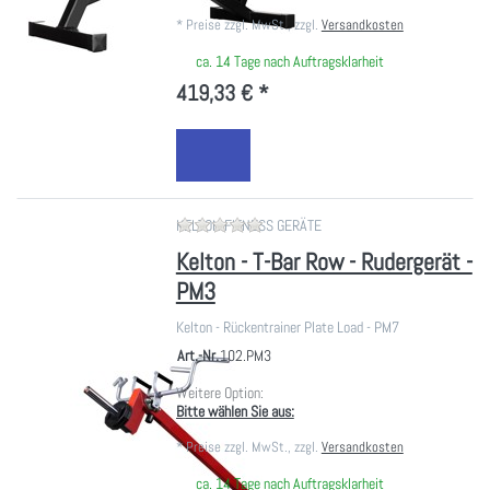
*
Preise zzgl. MwSt., zzgl.
Versandkosten
ca. 14 Tage nach Auftragsklarheit
419,33 € *
Zu diesem Produkt liegen noch ke
KELTON FITNESS GERÄTE
Kelton - T-Bar Row - Rudergerät -
PM3
Kelton - Rückentrainer Plate Load - PM7
Art.-Nr.
102.PM3
Weitere Option:
Bitte wählen Sie aus:
*
Preise zzgl. MwSt., zzgl.
Versandkosten
ca. 14 Tage nach Auftragsklarheit