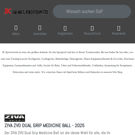
Geben Sie einen Suchbegriff ein. Während Sie
Vergleichen
Wunschliste
Warenkorb
Menü
Anmelden
JK Sportvertrieb
ist einer der größten Anbieter für den Sportprofi und den zu Hause Trainierenden. Bei uns finden Sie fast alles, was
man zum Training braucht: Kraftgeräte, Cardiogeräte, Bodenbeläge, Fitnessgeräte, Fitness Equipment,Hanteln & Gewichte, Functional
Equipment, Gymnastikmatten und -bälle, Geräte für Reha, Tubes und Widerstandsbänder, Umkleiden, Ausstattung für Kampfsport,
Dekoration und vieles mehr. Wir wünschen Ihnen viel Spaß beim Stöbern und Einkaufen in unserem Web Shop
ZIVA ZVO DUAL GRIP MEDICINE BALL - 2025
Der ZIVA ZVO Dual Grip Medicine Ball ist die ideale Wahl für alle, die ihr